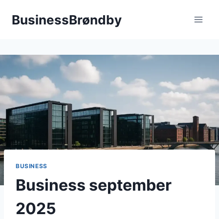
Fortsæt
BusinessBrøndby
til
indhold
BUSINESS
Business september
2025