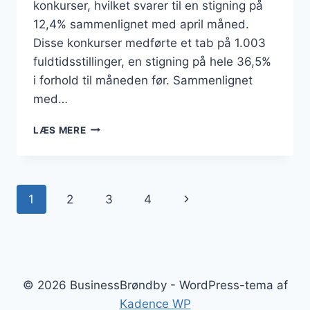
konkurser, hvilket svarer til en stigning på
12,4% sammenlignet med april måned.
Disse konkurser medførte et tab på 1.003
fuldtidsstillinger, en stigning på hele 36,5%
i forhold til måneden før. Sammenlignet
med…
KONKURSBØLGE
LÆS MERE
SKYLLER
IND
OVER
DANMARK:
Side
Næste
1
2
3
4
HVER
FEMTE
navigation
side
VIRKSOMHED
LUKKER
MED
ANSATTE
© 2026 BusinessBrøndby - WordPress-tema af
Kadence WP