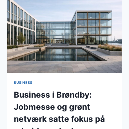
OG
GRØN
OMSTILLING
I
FOKUS
I
APRIL
2026
BUSINESS
Business i Brøndby:
Jobmesse og grønt
netværk satte fokus på