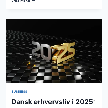
LÆS MERE
I
BRØNDBY:
JOBMESSE
OG
GRØNT
NETVÆRK
SATTE
FOKUS
PÅ
ARBEJDSMARKED
OG
BÆREDYGTIGHED
BUSINESS
Dansk erhvervsliv i 2025: