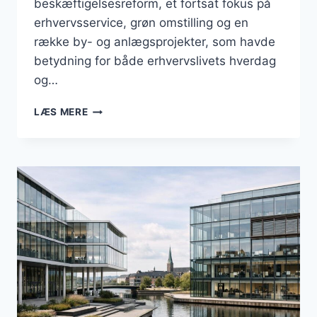
beskæftigelsesreform, et fortsat fokus på
erhvervsservice, grøn omstilling og en
række by- og anlægsprojekter, som havde
betydning for både erhvervslivets hverdag
og…
BUSINESS
LÆS MERE
I
BRØNDBY:
BESKÆFTIGELSE,
ERHVERVSKLIMA
OG
LOKALE
UDVIKLINGSSPOR