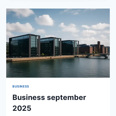
2025:
VÆKST,
SÅRBARHEDER
OG
STRATEGISKE
MULIGHEDER
BUSINESS
Business september
2025