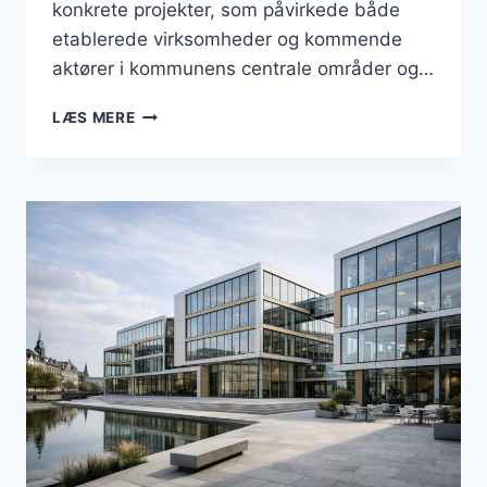
konkrete projekter, som påvirkede både
etablerede virksomheder og kommende
aktører i kommunens centrale områder og…
BUSINESS
LÆS MERE
I
BRØNDBY:
ERHVERVSLIV,
BYUDVIKLING
OG
BESKÆFTIGELSE
I
JULI
2026