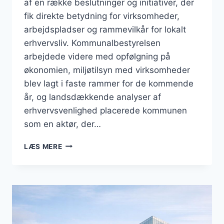
af en række beslutninger og initiativer, der
fik direkte betydning for virksomheder,
arbejdspladser og rammevilkår for lokalt
erhvervsliv. Kommunalbestyrelsen
arbejdede videre med opfølgning på
økonomien, miljøtilsyn med virksomheder
blev lagt i faste rammer for de kommende
år, og landsdækkende analyser af
erhvervsvenlighed placerede kommunen
som en aktør, der…
BUSINESS
LÆS MERE
I
BRØNDBY:
MÅNED
MED
BUDGETBESLUTNINGER,
MILJØTILSYN
OG