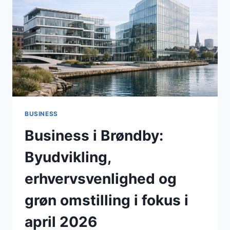
ÆNDREDE
RAMMER
FOR
LOKALE
VIRKSOMHEDER
BUSINESS
Business i Brøndby:
Byudvikling,
erhvervsvenlighed og
grøn omstilling i fokus i
april 2026