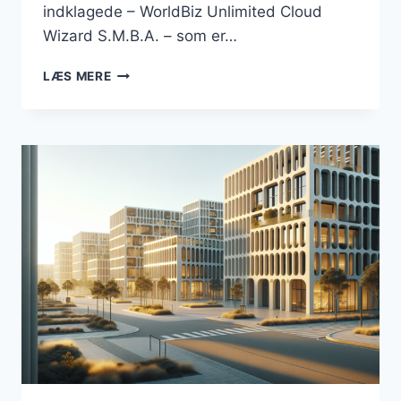
indklagede – WorldBiz Unlimited Cloud
Wizard S.M.B.A. – som er…
DOMÆNET
LÆS MERE
“BUSINESSESBJERG.DK”
FORBLIVER
EN
DEL
AF
DANMARKSBUSINESS