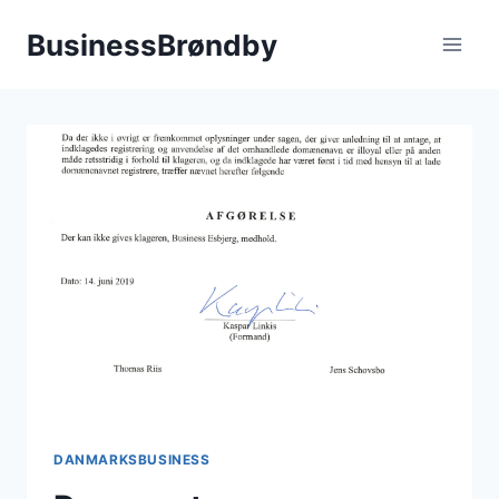
Fortsæt
BusinessBrøndby
til
indhold
DANMARKSBUSINESS