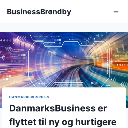
Fortsæt
BusinessBrøndby
til
indhold
DANMARKSBUSINESS
DanmarksBusiness er
flyttet til ny og hurtigere