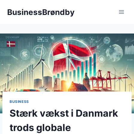
Fortsæt
BusinessBrøndby
til
indhold
BUSINESS
Stærk vækst i Danmark
trods globale